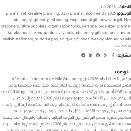
التصنيف:
2026 بلانر
الوسوم:
2025 planner set
eco-friendly
,
daily planner
,
creative planning
,
stationery
,
gift set
,
goal setting
,
inspirational gift
,
new year gift
,
Nile
Stationery
,
office supplies
,
organization tools
,
personal organizer
,
planner
kit
,
planner stickers
,
productivity tools
,
stationery gift
,
student planner
,
stylish stationery
,
to-do list pad
,
unique gift ideas
,
weekly planner
,
yearly
calendar
مشاركة:
الوصف
بوكس الهدايا لعام 2026 من Nile Stationery هو مجموعة شاملة صُمّمت
لتمنح المستخدم بداية منظمة وإيجابية لعام جديد، حيث يضم مخطّطًا يوميًا،
ومخطّطًا أسبوعيًا من 52 صفحة، ومفكرة مهام من 40 ورقة، وورقة للتخطيط
السنوي بمقاس 35×50 سم، وورقة تقويم لعام 2026، إضافة إلى فاصل
صفحات أنيق، وملصقات متعددة الاستخدام، وبطاقة مخصّصة لرسائل الإهداء،
وقطعتين من قواعد الأكواب، وكل ذلك داخل بوكس فاخر متوفر بستة
تصاميم مميزة. يجمع البوكس بين الجودة العالية والعملية والجمال، مما يجعله
هدية مثالية لأي شخص يرغب في بدء عام 2026 بوضوح وتنظيم وإلهام، سواء
للاستخدام الشخصي، أو للعمل، أو للدراسة، وهو اختيار يمنح تجربة متكاملة في