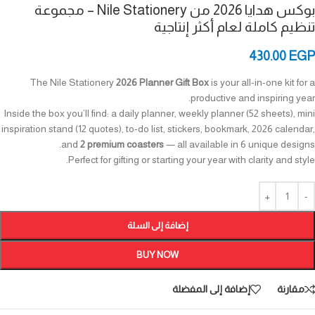
بوكس هدايا 2026 من Nile Stationery – مجموعة
تنظيم كاملة لعام أكثر إنتاجية
430.00
EGP
The Nile Stationery
2026 Planner Gift Box
is your all-in-one kit for a
productive and inspiring year.
Inside the box you’ll find: a daily planner, weekly planner (52 sheets), mini
inspiration stand (12 quotes), to-do list, stickers, bookmark, 2026 calendar,
and
2 premium coasters
— all available in 6 unique designs.
Perfect for gifting or starting your year with clarity and style.
إضافة إلى السلة
BUY NOW
مقارنة
إضافة إلى المفضلة