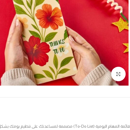
Click to enlarge
قائمة المهام اليومية (To-Do List) مصممة لمساعدتك على تنظيم يومك بشكل واضح وبسيط. تحتوي على 50 ورقة بجودة عالية، مع مساحة مريحة لكتابة المهام اليومية ومتابعة إنجازها بدون أي تشتيت.