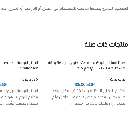
التصميم الهادئ يجعلها مناسبة للاستخدام في العمل أو الدراسة أو المنزل، كما أ
منتجات ذات صلة
Brief Pen: نوتبوك بحجم A5، يحتوي على 96 ورقة
مسطرة (15 × 21 سم) مع قلم.
Stationery
نوت بوك
2026 بلانر
EGP
185.00
EGP
الاختيار المثالي للتنظيم والأناقة في مكان واحد.
غلاف متين بتصميم عصري ومميز. حامل قلم
تنظيم اليوم بسهولة وتم
يضمن إن قلمك دايمًا في متناول
بفضل صفحة تشمل كل م