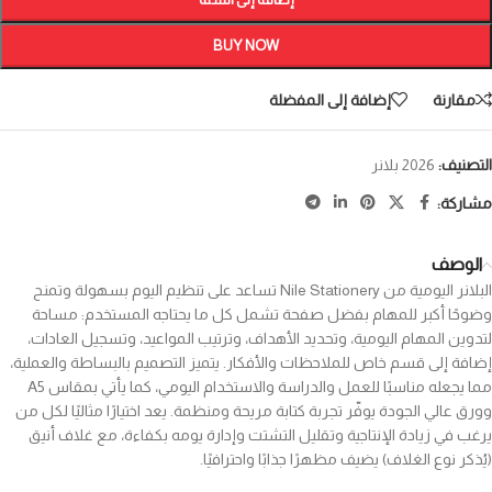
BUY NOW
مقارنة
إضافة إلى المفضلة
التصنيف:
2026 بلانر
مشاركة:
الوصف
البلانر اليومية من Nile Stationery تساعد على تنظيم اليوم بسهولة وتمنح
وضوحًا أكبر للمهام بفضل صفحة تشمل كل ما يحتاجه المستخدم: مساحة
لتدوين المهام اليومية، وتحديد الأهداف، وترتيب المواعيد، وتسجيل العادات،
إضافة إلى قسم خاص للملاحظات والأفكار. يتميز التصميم بالبساطة والعملية،
مما يجعله مناسبًا للعمل والدراسة والاستخدام اليومي، كما يأتي بمقاس A5
وورق عالي الجودة يوفّر تجربة كتابة مريحة ومنظمة. يعد اختيارًا مثاليًا لكل من
يرغب في زيادة الإنتاجية وتقليل التشتت وإدارة يومه بكفاءة، مع غلاف أنيق
(يُذكر نوع الغلاف) يضيف مظهرًا جذابًا واحترافيًا.