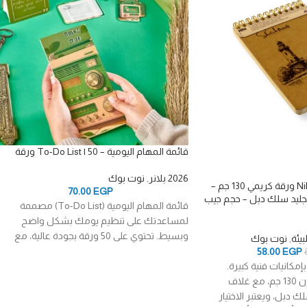
قائمة المهام اليومية – To-Do List | 50 ورقة
2026 بلانر
,
نوت بوك
سكيتش A6 من Nile – 50 ورقة كريمي 130 جم –
70.00
EGP
ليد سلك دبل – حجم جيب
قائمة المهام اليومية (To-Do List) مصممة
لمساعدتك على تنظيم يومك بشكل واضح
وبسيط. تحتوي على 50 ورقة بجودة عالية، مع
يئة
,
نوت بوك
58.00
EGP
إمكانيات فنية كبيرة.
يضم 50 ورقة ناعمة بوزن 130 جم، مع غلاف
دبل، ويعتبر الاختيار