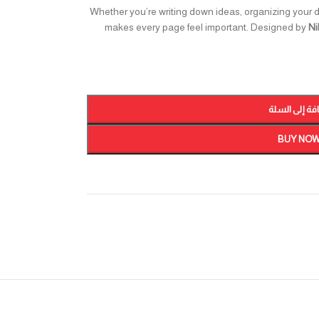
Whether you’re writing down ideas, organizing your d
makes every page feel important. Designed by
Ni
فة إلى السلة
BUY NO