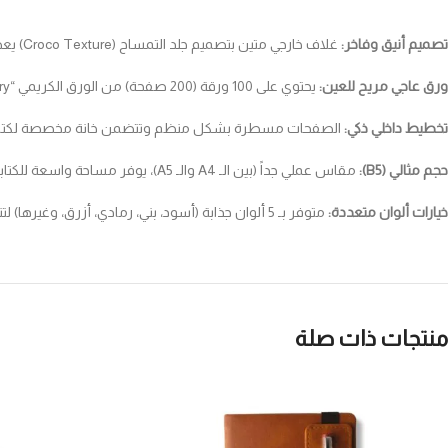
تصميم أنيق وفاخر:
غلاف خارجي متين بتصميم جلد التمساح (Croco Texture) يعطي مظهراً فخماً وعصرياً، مثالي للاستخدام المكتبي، الجامعي، أو كهدية قيمة.
ورق عاجي مريح للعين:
يحتوي على 100 ورقة (200 صفحة) من الورق الكريمي “Ivory” عالي الجودة بوزن 70 جرام، مما يقلل من إجهاد العين ويوفر تجربة كتابة ناعمة وسلسة.
تخطيط داخلي ذكي:
الصفحات مسطرة بشكل منظم وتتضمن خانة مخصصة لكتابة “التاريخ” في الأعلى، و
حجم مثالي (B5):
مقاس عملي جداً (بين الـ A4 والـ A5)، يوفر مساحة واسعة للكتابة وفي نفس الوقت سهل الحمل في الشنطة اليومية.
خيارات ألوان متعددة:
متوفر بـ 5 ألوان جذابة (أسود، بني، رمادي، أزرق، وغيرها) لتناسب جميع الأذواق والشخصيات.
منتجات ذات صلة