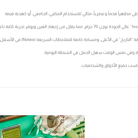
مساحة خاصة للملاحظات السريعة (Notes) في الأسفل لتنظيم أفكارك بفعالية.