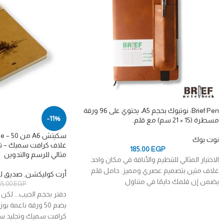
Brief Pen: نوتبوك بحجم A5، يحتوي على 96 ورقة
-11%
مسطرة (15 × 21 سم) مع قلم.
نوت بوك
غلاف كرافت سميك – تج
185.00
EGP
مثالي للرسم والتدوين
الاختيار المثالي للتنظيم والأناقة في مكان واحد.
غلاف متين بتصميم عصري ومميز. حامل قلم
أرت كوليكشن
,
صديق للب
يضمن إن قلمك دايمًا في متناول
65.00
EGP
دفتر بحجم الجيب... لكن ب
كرافت سميك وتجليد سلك 