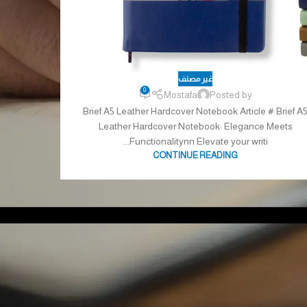
غير مصنف
0
Mostafa
Posted by
Brief A5 Leather Hardcover Notebook Article # Brief A
Leather Hardcover Notebook: Elegance Meets
Functionalitynn Elevate your writi...
CONTINUE READING