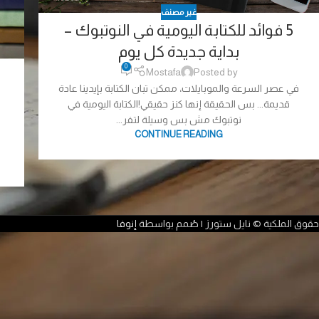
غير مصنف
5 فوائد للكتابة اليومية في النوتبوك –
بداية جديدة كل يوم
0
Mostafa
Posted by
في عصر السرعة والموبايلات، ممكن تبان الكتابة بإيدينا عادة
قديمة... بس الحقيقة إنها كنز حقيقي!الكتابة اليومية في
5
نوتبوك مش بس وسيلة لتفر...
CONTINUE READING
حقوق الملكية © نايل ستورز | صُمم بواسطة
إنوفا