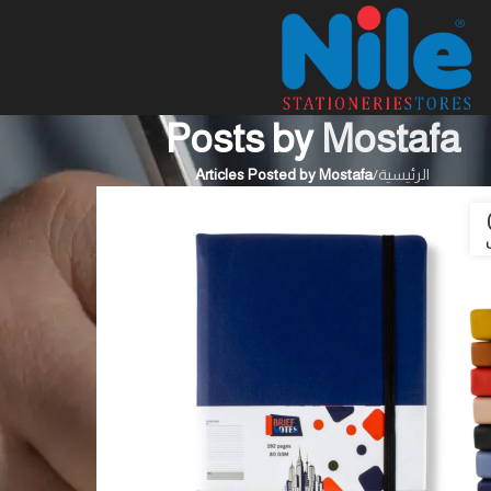
Posts by
Mostafa
الرئيسية
/
Articles Posted by Mostafa
ل